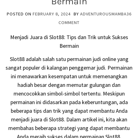
Bermain
POSTED ON
FEBRUARY 8, 2024
BY
ADVENTUROUSMAMBA36
COMMENT
Menjadi Juara di Slot88: Tips dan Trik untuk Sukses
Bermain
Slot88 adalah salah satu permainan judi online yang
sangat populer di kalangan penggemar judi. Permainan
ini menawarkan kesempatan untuk memenangkan
hadiah besar dengan memutar gulungan dan
mencocokkan simbol-simbol tertentu. Meskipun
permainan ini didasarkan pada keberuntungan, ada
beberapa tips dan trik yang dapat membantu Anda
menjadi juara di Slot88. Dalam artikel ini, kita akan
membahas beberapa strategi yang dapat membantu
Anda meraih sukses dalam permainan Slot88.