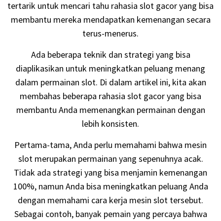
tertarik untuk mencari tahu rahasia slot gacor yang bisa
membantu mereka mendapatkan kemenangan secara
terus-menerus.
Ada beberapa teknik dan strategi yang bisa
diaplikasikan untuk meningkatkan peluang menang
dalam permainan slot. Di dalam artikel ini, kita akan
membahas beberapa rahasia slot gacor yang bisa
membantu Anda memenangkan permainan dengan
lebih konsisten.
Pertama-tama, Anda perlu memahami bahwa mesin
slot merupakan permainan yang sepenuhnya acak.
Tidak ada strategi yang bisa menjamin kemenangan
100%, namun Anda bisa meningkatkan peluang Anda
dengan memahami cara kerja mesin slot tersebut.
Sebagai contoh, banyak pemain yang percaya bahwa