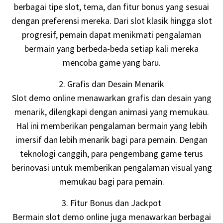
berbagai tipe slot, tema, dan fitur bonus yang sesuai
dengan preferensi mereka. Dari slot klasik hingga slot
progresif, pemain dapat menikmati pengalaman
bermain yang berbeda-beda setiap kali mereka
mencoba game yang baru.
2. Grafis dan Desain Menarik
Slot demo online menawarkan grafis dan desain yang
menarik, dilengkapi dengan animasi yang memukau.
Hal ini memberikan pengalaman bermain yang lebih
imersif dan lebih menarik bagi para pemain. Dengan
teknologi canggih, para pengembang game terus
berinovasi untuk memberikan pengalaman visual yang
memukau bagi para pemain.
3. Fitur Bonus dan Jackpot
Bermain slot demo online juga menawarkan berbagai