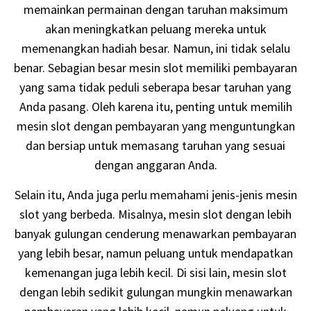
memainkan permainan dengan taruhan maksimum
akan meningkatkan peluang mereka untuk
memenangkan hadiah besar. Namun, ini tidak selalu
benar. Sebagian besar mesin slot memiliki pembayaran
yang sama tidak peduli seberapa besar taruhan yang
Anda pasang. Oleh karena itu, penting untuk memilih
mesin slot dengan pembayaran yang menguntungkan
dan bersiap untuk memasang taruhan yang sesuai
dengan anggaran Anda.
Selain itu, Anda juga perlu memahami jenis-jenis mesin
slot yang berbeda. Misalnya, mesin slot dengan lebih
banyak gulungan cenderung menawarkan pembayaran
yang lebih besar, namun peluang untuk mendapatkan
kemenangan juga lebih kecil. Di sisi lain, mesin slot
dengan lebih sedikit gulungan mungkin menawarkan