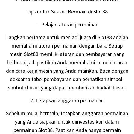
Tips untuk Sukses Bermain di Slot88
1. Pelajari aturan permainan
Langkah pertama untuk menjadi juara di Slot88 adalah
memahami aturan permainan dengan baik. Setiap
mesin Slot88 memiliki aturan dan pembayaran yang
berbeda, jadi pastikan Anda memahami semua aturan
dan cara kerja mesin yang Anda mainkan. Baca dengan
seksama tabel pembayaran dan perhatikan simbol-
simbol khusus yang dapat memberikan hadiah besar.
2. Tetapkan anggaran permainan
Sebelum mulai bermain, tetapkan anggaran permainan
yang Anda siapkan untuk diinvestasikan dalam
permainan Slot88. Pastikan Anda hanya bermain