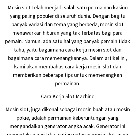
Mesin slot telah menjadi salah satu permainan kasino
yang paling populer di seluruh dunia. Dengan begitu
banyak variasi dan tema yang berbeda, mesin slot
menawarkan hiburan yang tak terbatas bagi para
pemain. Namun, ada satu hal yang banyak pemain tidak
tahu, yaitu bagaimana cara kerja mesin slot dan
bagaimana cara memenangkannya. Dalam artikel ini,
kami akan membahas cara kerja mesin slot dan
memberikan beberapa tips untuk memenangkan
permainan.
Cara Kerja Slot Machine
Mesin slot, juga dikenal sebagai mesin buah atau mesin
pokie, adalah permainan keberuntungan yang
mengandalkan generator angka acak. Generator ini
menentukan hasil dari setiap putaran mesin slot, yang