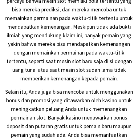
percaya bahwa mesin slot memiliki pola tertentu yang
bisa mereka prediksi, dan mereka mencoba untuk
memainkan permainan pada waktu-titik tertentu untuk
mendapatkan kemenangan. Meskipun tidak ada bukti
ilmiah yang mendukung klaim ini, banyak pemain yang
yakin bahwa mereka bisa mendapatkan kemenangan
dengan memainkan permainan pada waktu-titik
tertentu, seperti saat mesin slot baru saja diisi dengan
uang tunai atau saat mesin slot sudah lama tidak
memberikan kemenangan kepada pemain.
Selain itu, Anda juga bisa mencoba untuk menggunakan
bonus dan promosi yang ditawarkan oleh kasino untuk
meningkatkan peluang Anda untuk memenangkan
permainan slot. Banyak kasino menawarkan bonus
deposit dan putaran gratis untuk pemain baru maupun
pemain yang sudah ada. Anda bisa memanfaatkan