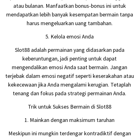
atau bulanan. Manfaatkan bonus-bonus ini untuk
mendapatkan lebih banyak kesempatan bermain tanpa
harus mengeluarkan uang tambahan.
5. Kelola emosi Anda
Slot88 adalah permainan yang didasarkan pada
keberuntungan, jadi penting untuk dapat
mengendalikan emosi Anda saat bermain. Jangan
terjebak dalam emosi negatif seperti keserakahan atau
kekecewaan jika Anda mengalami kerugian. Tetaplah
tenang dan fokus pada strategi permainan Anda.
Trik untuk Sukses Bermain di Slot88
1. Mainkan dengan maksimum taruhan
Meskipun ini mungkin terdengar kontradiktif dengan