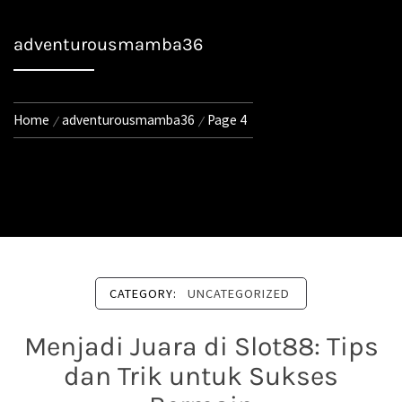
adventurousmamba36
Home
adventurousmamba36
Page 4
CATEGORY:
UNCATEGORIZED
Menjadi Juara di Slot88: Tips
dan Trik untuk Sukses