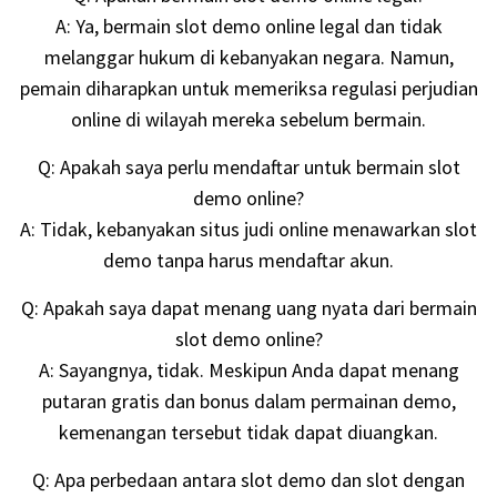
A: Ya, bermain slot demo online legal dan tidak
melanggar hukum di kebanyakan negara. Namun,
pemain diharapkan untuk memeriksa regulasi perjudian
online di wilayah mereka sebelum bermain.
Q: Apakah saya perlu mendaftar untuk bermain slot
demo online?
A: Tidak, kebanyakan situs judi online menawarkan slot
demo tanpa harus mendaftar akun.
Q: Apakah saya dapat menang uang nyata dari bermain
slot demo online?
A: Sayangnya, tidak. Meskipun Anda dapat menang
putaran gratis dan bonus dalam permainan demo,
kemenangan tersebut tidak dapat diuangkan.
Q: Apa perbedaan antara slot demo dan slot dengan