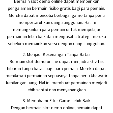
Bermain slot demo online dapat memberikan
pengalaman bermain risiko gratis bagi para pemain.
Mereka dapat mencoba berbagai game tanpa perlu
mempertaruhkan uang sungguhan. Hal ini
memungkinkan para pemain untuk mempelajari
permainan lebih baik dan mengasah strategi mereka
sebelum memainkan versi dengan uang sungguhan.
2. Menjadi Kesenangan Tanpa Batas
Bermain slot demo online dapat menjadi aktivitas
hiburan tanpa batas bagi para pemain. Mereka dapat
menikmati permainan sepuasnya tanpa perlu khawatir
kehilangan uang. Hal ini membuat permainan menjadi
lebih santai dan menyenangkan.
3. Memahami Fitur Game Lebih Baik
Dengan bermain slot demo online, pemain dapat