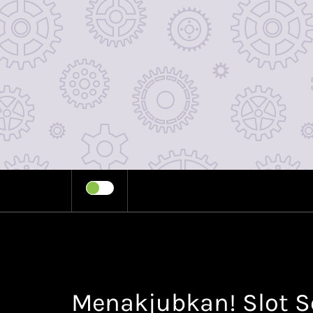
Skip
to
MATTE
content
ACQUIRE TH
Menakjubkan! Slot S