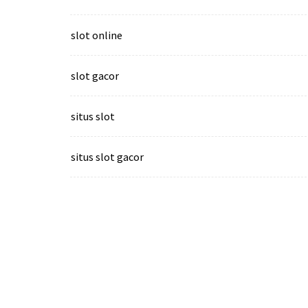
slot online
slot gacor
situs slot
situs slot gacor