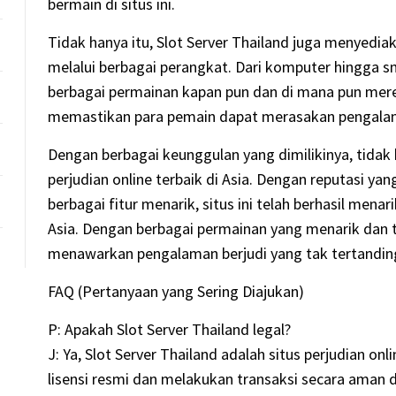
bermain di situs ini.
Tidak hanya itu, Slot Server Thailand juga menyedia
melalui berbagai perangkat. Dari komputer hingga 
berbagai permainan kapan pun dan di mana pun merek
memastikan para pemain dapat merasakan pengalama
Dengan berbagai keunggulan yang dimilikinya, tidak 
perjudian online terbaik di Asia. Dengan reputasi ya
berbagai fitur menarik, situs ini telah berhasil menar
Asia. Dengan berbagai permainan yang menarik dan te
menawarkan pengalaman berjudi yang tak tertanding
FAQ (Pertanyaan yang Sering Diajukan)
P: Apakah Slot Server Thailand legal?
J: Ya, Slot Server Thailand adalah situs perjudian onl
lisensi resmi dan melakukan transaksi secara aman