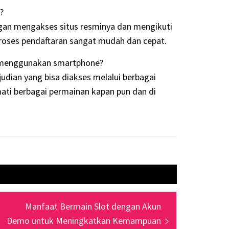
?
ngan mengakses situs resminya dan mengikuti
Proses pendaftaran sangat mudah dan cepat.
nd menggunakan smartphone?
judian yang bisa diakses melalui berbagai
ti berbagai permainan kapan pun dan di
Next
Manfaat Bermain Slot dengan Akun
post:
Demo untuk Meningkatkan Kemampuan