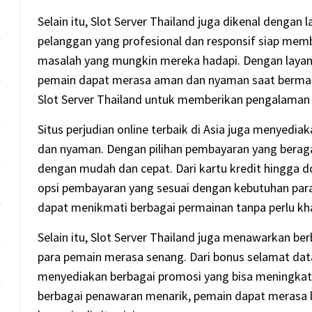
Selain itu, Slot Server Thailand juga dikenal denga
pelanggan yang profesional dan responsif siap me
masalah yang mungkin mereka hadapi. Dengan layana
pemain dapat merasa aman dan nyaman saat bermain 
Slot Server Thailand untuk memberikan pengalaman b
Situs perjudian online terbaik di Asia juga menyed
dan nyaman. Dengan pilihan pembayaran yang berag
dengan mudah dan cepat. Dari kartu kredit hingga d
opsi pembayaran yang sesuai dengan kebutuhan par
dapat menikmati berbagai permainan tanpa perlu k
Selain itu, Slot Server Thailand juga menawarkan b
para pemain merasa senang. Dari bonus selamat datan
menyediakan berbagai promosi yang bisa meningkat
berbagai penawaran menarik, pemain dapat merasa l