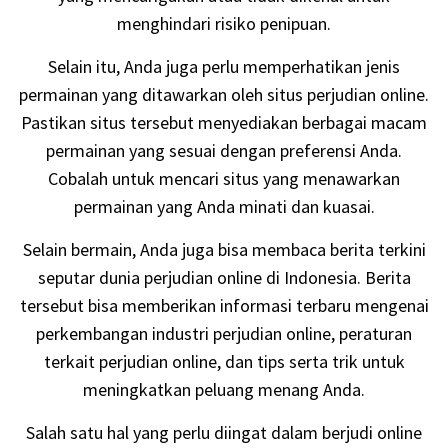
menghindari risiko penipuan.
Selain itu, Anda juga perlu memperhatikan jenis
permainan yang ditawarkan oleh situs perjudian online.
Pastikan situs tersebut menyediakan berbagai macam
permainan yang sesuai dengan preferensi Anda.
Cobalah untuk mencari situs yang menawarkan
permainan yang Anda minati dan kuasai.
Selain bermain, Anda juga bisa membaca berita terkini
seputar dunia perjudian online di Indonesia. Berita
tersebut bisa memberikan informasi terbaru mengenai
perkembangan industri perjudian online, peraturan
terkait perjudian online, dan tips serta trik untuk
meningkatkan peluang menang Anda.
Salah satu hal yang perlu diingat dalam berjudi online