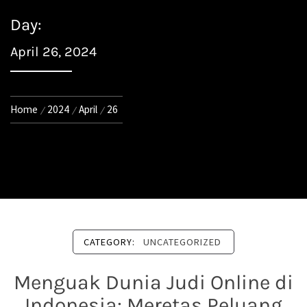
Day:
April 26, 2024
Home
2024
April
26
CATEGORY:
UNCATEGORIZED
Menguak Dunia Judi Online di
Indonesia: Meretas Peluang