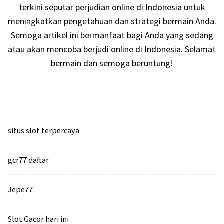
terkini seputar perjudian online di Indonesia untuk
meningkatkan pengetahuan dan strategi bermain Anda.
Semoga artikel ini bermanfaat bagi Anda yang sedang
atau akan mencoba berjudi online di Indonesia. Selamat
bermain dan semoga beruntung!
situs slot terpercaya
gcr77 daftar
Jepe77
Slot Gacor hari ini